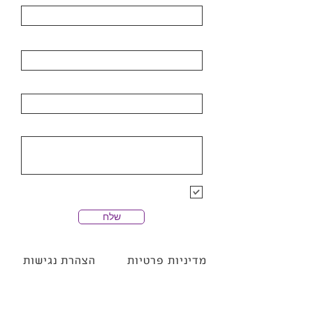
דואר אלקטרוני
ארגון
פרטי הפניה
הרשמה לרשימת התפוצה של חנן
מלין
שלח
מדיניות פרטיות
הצהרת נגישות