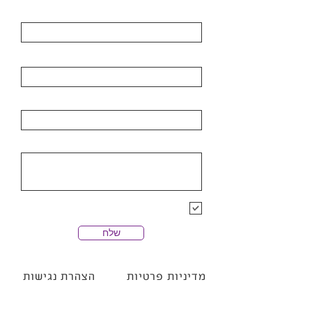
שם מלא
דואר אלקטרוני
ארגון
פרטי הפניה
הרשמה לרשימת התפוצה של חנן
מלין
שלח
מדיניות פרטיות
הצהרת נגישות