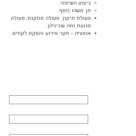
ביצוע השיפור.
תן משהו נוסף.
פעולת תיקון, פעולה מתקנת, פעולה
מונעת ומה שביניהן.
אופציה – חקר אירוע והפקת לקחים.
​חייבים להזמין אותו
להרצאה!
השאירו פרטים ונחזור אליכם בהקדם
טלפון:
052-3366313
דוא"ל:
hanan@c-point.co.il
טלפון
שם מלא
דואר אלקטרוני