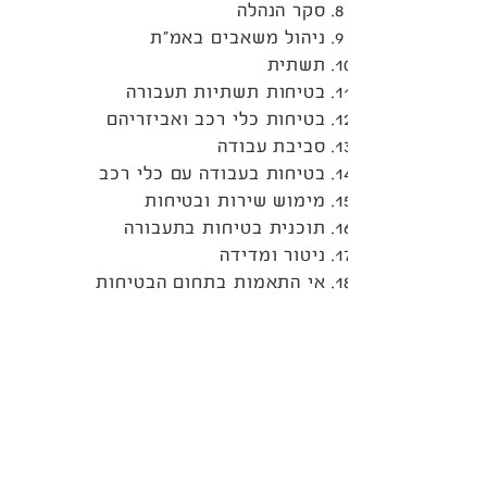
סקר הנהלה
ניהול משאבים באמ”ת
תשתית
בטיחות תשתיות תעבורה
בטיחות כלי רכב ואביזריהם
סביבת עבודה
בטיחות בעבודה עם כלי רכב
מימוש שירות ובטיחות
תוכנית בטיחות בתעבורה
ניטור ומדידה
אי התאמות בתחום הבטיחות
​חייבים להזמין אותו
להרצאה!
השאירו פרטים ונחזור אליכם בהקדם
טלפון:
052-3366313
דוא"ל:
hanan@c-point.co.il
טלפון