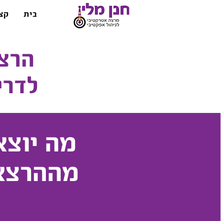
בית
קצ
הרצ
לדרישות 
מה יוצא
מההרצא