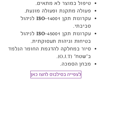
טיפול במוצר לא מתאים.
פעולה מתקנת ופעולה מונעת.
עקרונות תקן 14001-
ISO
לניהול
סביבתי.
עקרונות תקן 45001-
ISO
לניהול
בטיחות וגיהות תעסוקתית.
סיור במחלקה להדגמת החומר הנלמד
ב”שטח” (O.J.T).
מבחן הסמכה.
לצפייה בסילבוס לחצו כאן
​חייבים להזמין אותו
להרצאה!
השאירו פרטים ונחזור אליכם בהקדם
טלפון:
052-3366313
דוא"ל:
hanan@c-point.co.il