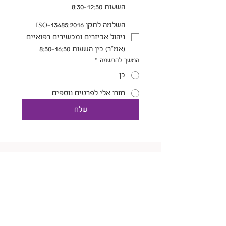
השעות 8:30-12:30
השלמה לתקן ISO-13485:2016
ניהול אביזרים ומכשירים רפואיים
(אמ"ר) בין השעות 8:30-16:30
המשך להרשמה
*
כן
חזרו אלי לפרטים נוספים
שלח
​חייבים להזמין אותו
להרצאה!
השאירו פרטים ונחזור אליכם בהקדם
טלפון:
052-3366313
דוא"ל:
hanan@c-point.co.il