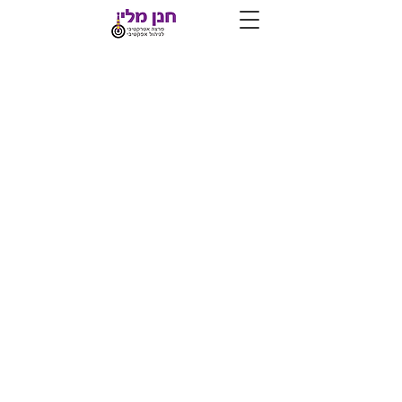
קורסי האיכות של חנן
מלין
תנאים להסמכה: ​
100% נוכחות
מצלמה ומיקרופון פתוחים לאורך כל
ההרצאה
ציון עובר - 70% במבחנים
תשלום:
העברה בנקאית עד יומיים לפני תחילת
הקורס
לפקודת "חנן מלין-שיא האיכות בע"מ"
ח.פ. 514815745.
בנק הפועלים 12 סניף ק. אונו 656 חשבון
300088.
תנאי ביטול: